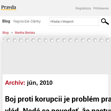
Registrácia
Prihlásenie
Blog
Najnovšie články
Najčítanejšie články
Blog
>
Martha Bielska
Najkomentovanejšie články
Zoznam blogov
Komerčné blogy
Archív:
jún, 2010
Boj proti korupcii je problém pr
vlád. Nedá sa povedať, že nastu