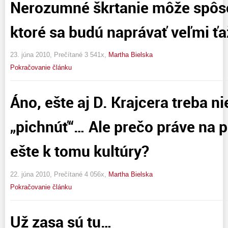
Nerozumné škrtanie môže spôso
ktoré sa budú naprávať veľmi ť
23. júna 2010, Prečítané 3 541x,
Martha Bielska
Pokračovanie článku
Áno, ešte aj D. Krajcera treba n
„pichnúť“… Ale prečo práve na p
ešte k tomu kultúry?
22. júna 2010, Prečítané 4 056x,
Martha Bielska
Pokračovanie článku
Už zasa sú tu…