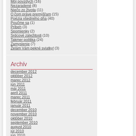
Môj povzdych
(16)
Nezaradené
(8)
Niečo zo života
(11)
O čom práve premýšľam
(15)
Poézia všedného dňa
(40)
Poučme sa
(1)
Príbeh
(3)
Spomienky
(2)
Srdcové záležitosti
(10)
Takmer politika
(24)
Zamyslenie
(7)
Želám Vám pekné sviatky!
(3)
Archív
december 2012
október 2012
marec 2012
jún 2011
máj 2011
apríl 2011
marec 2011
február 2011
január 2011
december 2010
november 2010
október 2010
september 2010
august 2010
júl 2010
jún 2010