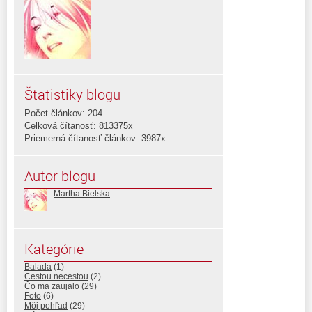
Štatistiky blogu
Počet článkov: 204
Celková čítanosť: 813375x
Priemerná čítanosť článkov: 3987x
Autor blogu
Martha Bielska
Kategórie
Balada
(1)
Cestou necestou
(2)
Čo ma zaujalo
(29)
Foto
(6)
Môj pohľad
(29)