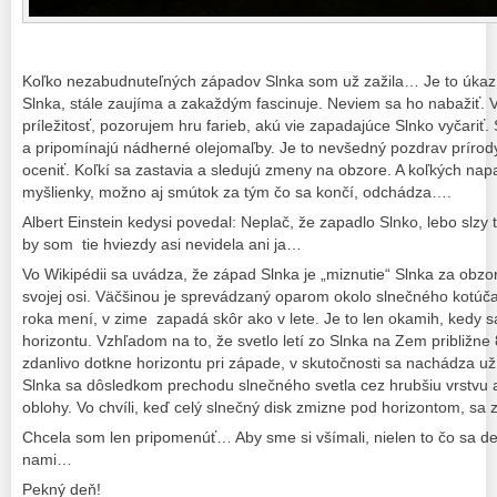
Koľko nezabudnuteľných západov Slnka som už zažila… Je to úkaz, 
Slnka,
stále zaujíma a zakaždým fascinuje. Neviem sa ho nabažiť.
príležitosť, pozorujem hru farieb, akú vie zapadajúce Slnko vyčariť.
a pripomínajú nádherné olejomaľby. Je to nevšedný pozdrav príro
oceniť. Koľkí sa zastavia a sledujú zmeny na obzore. A koľkých na
myšlienky, možno aj smútok za tým čo sa končí, odchádza….
Albert Einstein kedysi povedal: Neplač, že zapadlo Slnko, lebo slzy 
by som tie hviezdy asi nevidela ani ja…
Vo Wikipédii sa uvádza, že západ Slnka je „miznutie“ Slnka za obzo
svojej osi. Väčšinou je sprevádzaný oparom okolo slnečného kotúč
roka mení, v zime zapadá skôr ako v lete. Je to len okamih, kedy 
horizontu. Vzhľadom na to, že svetlo letí zo Slnka na Zem približne
zdanlivo dotkne horizontu pri západe, v skutočnosti sa nachádza u
Slnka sa dôsledkom prechodu slnečného svetla cez hrubšiu vrstvu 
oblohy. Vo chvíli, keď celý slnečný disk zmizne pod horizontom, sa
Chcela som len pripomenúť… Aby sme si všímali, nielen to čo sa dej
nami…
Pekný deň!