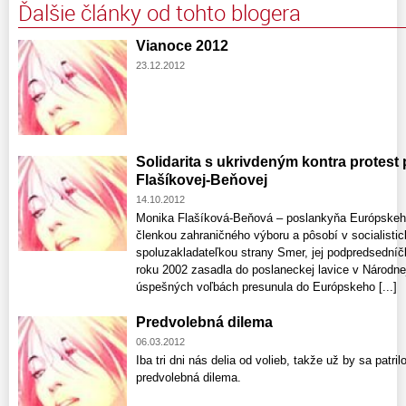
Ďalšie články od tohto blogera
Vianoce 2012
23.12.2012
Solidarita s ukrivdeným kontra protes
Flašíkovej-Beňovej
14.10.2012
Monika Flašíková-Beňová – poslankyňa Európskeho
členkou zahraničného výboru a pôsobí v socialistick
spoluzakladateľkou strany Smer, jej podpredsedníč
roku 2002 zasadla do poslaneckej lavice v Národne
úspešných voľbách presunula do Európskeho [...]
Predvolebná dilema
06.03.2012
Iba tri dni nás delia od volieb, takže už by sa patr
predvolebná dilema.