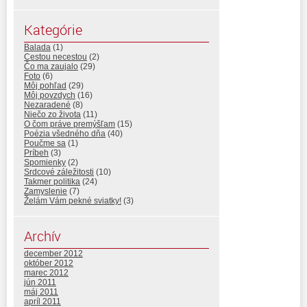
Kategórie
Balada
(1)
Cestou necestou
(2)
Čo ma zaujalo
(29)
Foto
(6)
Môj pohľad
(29)
Môj povzdych
(16)
Nezaradené
(8)
Niečo zo života
(11)
O čom práve premýšľam
(15)
Poézia všedného dňa
(40)
Poučme sa
(1)
Príbeh
(3)
Spomienky
(2)
Srdcové záležitosti
(10)
Takmer politika
(24)
Zamyslenie
(7)
Želám Vám pekné sviatky!
(3)
Archív
december 2012
október 2012
marec 2012
jún 2011
máj 2011
apríl 2011