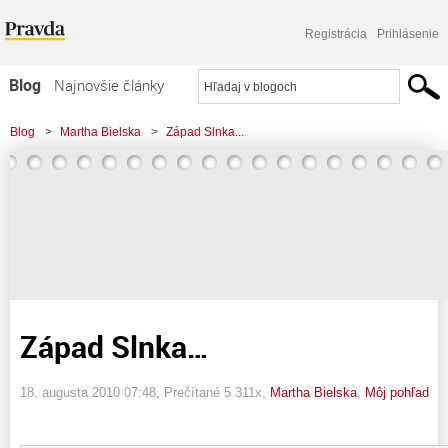
Registrácia
Prihlásenie
Blog
Najnovšie články
Najčítanejšie články
Blog
>
Martha Bielska
>
Západ Slnka...
Najkomentovanejšie články
Zoznam blogov
Komerčné blogy
Západ Slnka…
18. augusta 2010 07:48
, Prečítané 5 311x,
Martha Bielska
,
Môj pohľad