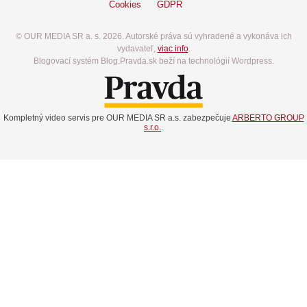
Cookies
GDPR
© OUR MEDIA SR a. s. 2026. Autorské práva sú vyhradené a vykonáva ich
vydavateľ,
viac info
.
Blogovací systém Blog.Pravda.sk beží na technológií Wordpress.
Kompletný video servis pre OUR MEDIA SR a.s. zabezpečuje
ARBERTO GROUP
s.r.o.
.