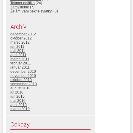
Takmer politika
(24)
Zamyslenie
(7)
Želám Vám pekné sviatky!
(3)
Archív
december 2012
október 2012
marec 2012
jún 2011
máj 2011
apríl 2011
marec 2011
február 2011
január 2011
december 2010
november 2010
október 2010
september 2010
august 2010
júl 2010
jún 2010
máj 2010
apríl 2010
marec 2010
Odkazy