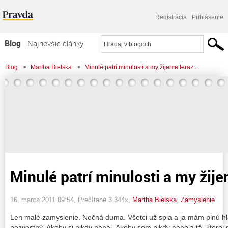
Registrácia
Prihlásenie
Blog
Najnovšie články
Najčítanejšie články
Blog
>
Martha Bielska
>
Minulé patrí minulosti a my žijeme teraz...
Najkomentovanejšie články
Zoznam blogov
Komerčné blogy
Minulé patrí minulosti a my žij
16. marca 2011 09:54
, Prečítané 3 344x,
Martha Bielska
,
Zamyslenie
Len malé zamyslenie. Nočná duma. Všetci už spia a ja mám plnú hlav
nezvestný. Akoby si nikdy nebol. Akoby som nikdy nebola tá, ktorej