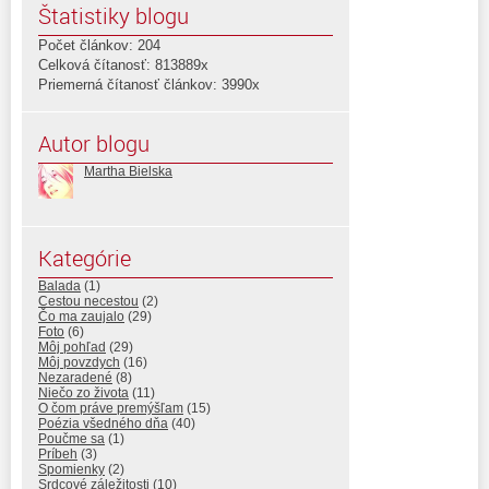
Štatistiky blogu
Počet článkov: 204
Celková čítanosť: 813889x
Priemerná čítanosť článkov: 3990x
Autor blogu
Martha Bielska
Kategórie
Balada
(1)
Cestou necestou
(2)
Čo ma zaujalo
(29)
Foto
(6)
Môj pohľad
(29)
Môj povzdych
(16)
Nezaradené
(8)
Niečo zo života
(11)
O čom práve premýšľam
(15)
Poézia všedného dňa
(40)
Poučme sa
(1)
Príbeh
(3)
Spomienky
(2)
Srdcové záležitosti
(10)