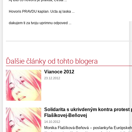
Aj toto co hovoris je pravda, Cesta ...
Hovoris PRAVDU kaplan. Ucta aj laska ...
dakujem ti za tvoju uprimnu odpoved ...
Ďalšie články od tohto blogera
Vianoce 2012
23.12.2012
Solidarita s ukrivdeným kontra protes
Flašíkovej-Beňovej
14.10.2012
Monika Flašíková-Beňová – poslankyňa Európskeho