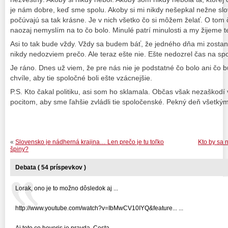
je nám dobre, keď sme spolu. Akoby si mi nikdy nešepkal nežne slov
počúvajú sa tak krásne. Je v nich všetko čo si môžem želať. O tom č
naozaj nemyslím na to čo bolo. Minulé patrí minulosti a my žijeme t
Asi to tak bude vždy. Vždy sa budem báť, že jedného dňa mi zostane 
nikdy nedozviem prečo. Ale teraz ešte nie. Ešte nedozrel čas na sp
Je ráno. Dnes už viem, že pre nás nie je podstatné čo bolo ani čo b
chvíle, aby tie spoločné boli ešte vzácnejšie.
P.S. Kto čakal politiku, asi som ho sklamala. Občas však nezaškod
pocitom, aby sme ľahšie zvládli tie spoločenské. Pekný deň všetkým.
«
Slovensko je nádherná krajina… Len prečo je tu toľko
Kto by sa 
špiny?
Debata ( 54 príspevkov )
Lorak, ono je to možno dôsledok aj ...
http://www.youtube.com/watch?v=IbMwCV10IYQ&feature... ...