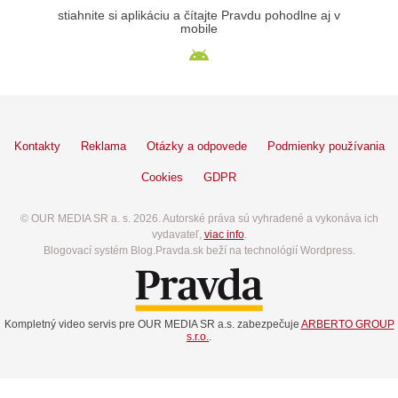
stiahnite si aplikáciu a čítajte Pravdu pohodlne aj v
mobile
Kontakty
Reklama
Otázky a odpovede
Podmienky používania
Cookies
GDPR
© OUR MEDIA SR a. s. 2026. Autorské práva sú vyhradené a vykonáva ich
vydavateľ,
viac info
.
Blogovací systém Blog.Pravda.sk beží na technológií Wordpress.
Kompletný video servis pre OUR MEDIA SR a.s. zabezpečuje
ARBERTO GROUP
s.r.o.
.