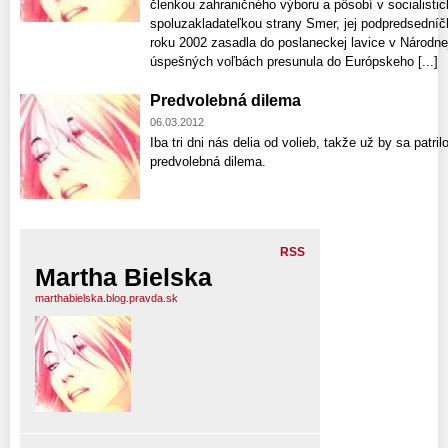
členkou zahraničného výboru a pôsobí v socialistick
spoluzakladateľkou strany Smer, jej podpredsedníč
roku 2002 zasadla do poslaneckej lavice v Národne
úspešných voľbách presunula do Európskeho [...]
Predvolebná dilema
06.03.2012
Iba tri dni nás delia od volieb, takže už by sa patr
predvolebná dilema.
RSS
Martha Bielska
marthabielska.blog.pravda.sk