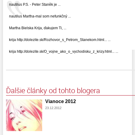
nautilus P.S. - Peter Staněk je ...
nautilus Martha-mal som nefunkčný ...
Martha Bielska Krija, ďakujem Ti, ...
krija http://dolezite.sk/Rozhovor_s_Petrom_Stanekom.html... ...
krija http://dolezite.sk/O_vojne_ako_o_vychodisku_z_krizy.html... ...
Ďalšie články od tohto blogera
Vianoce 2012
23.12.2012