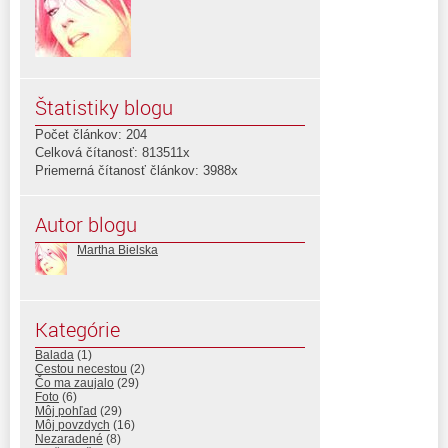
Štatistiky blogu
Počet článkov: 204
Celková čítanosť: 813511x
Priemerná čítanosť článkov: 3988x
Autor blogu
Martha Bielska
Kategórie
Balada
(1)
Cestou necestou
(2)
Čo ma zaujalo
(29)
Foto
(6)
Môj pohľad
(29)
Môj povzdych
(16)
Nezaradené
(8)