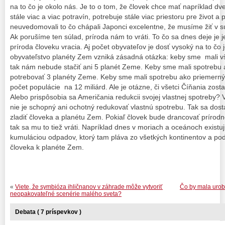
na to čo je okolo nás. Je to o tom, že človek chce mať napríklad dv
stále viac a viac potravín, potrebuje stále viac priestoru pre život 
neuvedomovali to čo chápali Japonci excelentne, že musíme žiť v sú
Ak porušíme ten súlad, príroda nám to vráti. To čo sa dnes deje je
príroda človeku vracia. Aj počet obyvateľov je dosť vysoký na to čo 
obyvateľstvo planéty Zem vzniká zásadná otázka: keby sme mali vš
tak nám nebude stačiť ani 5 planét Zeme. Keby sme mali spotrebu
potrebovať 3 planéty Zeme. Keby sme mali spotrebu ako priemerný 
počet populácie na 12 miliárd. Ale je otázne, či všetci Číňania zos
Alebo prispôsobia sa Američania redukcii svojej vlastnej spotreby? 
nie je schopný ani ochotný redukovať vlastnú spotrebu. Tak sa do
zladiť človeka a planétu Zem. Pokiaľ človek bude drancovať prírodné
tak sa mu to tiež vráti. Napríklad dnes v moriach a oceánoch existujú
kumuláciou odpadov, ktorý tam pláva zo všetkých kontinentov a po
človeka k planéte Zem.
«
Viete, že symbióza ihličnanov v záhrade môže vytvoriť
Čo by mala urob
neopakovateľné scenérie malého sveta?
Debata ( 7 príspevkov )