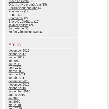
Niečo zo života
(11)
O čom práve premýšľam
(15)
Poézia všedného dňa
(40)
Poučme sa
(1)
Príbeh
(3)
Spomienky
(2)
Srdcové záležitosti
(10)
Takmer politika
(24)
Zamyslenie
(7)
Želám Vám pekné sviatky!
(3)
Archív
december 2012
október 2012
marec 2012
jún 2011
máj 2011
apríl 2011
marec 2011
február 2011
január 2011
december 2010
november 2010
október 2010
september 2010
august 2010
júl 2010
jún 2010
máj 2010
apríl 2010