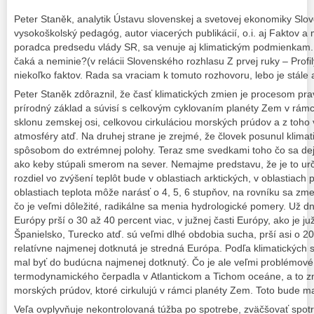
Peter Staněk, analytik Ústavu slovenskej a svetovej ekonomiky Slo
vysokoškolský pedagóg, autor viacerých publikácií, o.i. aj Faktov a
poradca predsedu vlády SR, sa venuje aj klimatickým podmienkam.
čaká a neminie?(v relácii Slovenského rozhlasu Z prvej ruky – Profi
niekoľko faktov. Rada sa vraciam k tomuto rozhovoru, lebo je stále 
Peter Staněk zdôraznil, že časť klimatických zmien je procesom pra
prírodný základ a súvisí s celkovým cyklovaním planéty Zem v rámc
sklonu zemskej osi, celkovou cirkuláciou morských prúdov a z toho 
atmosféry atď. Na druhej strane je zrejmé, že človek posunul klima
spôsobom do extrémnej polohy. Teraz sme svedkami toho čo sa dej
ako keby stúpali smerom na sever. Nemajme predstavu, že je to určit
rozdiel vo zvýšení teplôt bude v oblastiach arktických, v oblastiach
oblastiach teplota môže narásť o 4, 5, 6 stupňov, na rovníku sa zmen
čo je veľmi dôležité, radikálne sa menia hydrologické pomery. Už dn
Európy prší o 30 až 40 percent viac, v južnej časti Európy, ako je j
Španielsko, Turecko atď. sú veľmi dlhé obdobia sucha, prší asi o 20
relatívne najmenej dotknutá je stredná Európa. Podľa klimatických
mal byť do budúcna najmenej dotknutý. Čo je ale veľmi problémové 
termodynamického čerpadla v Atlantickom a Tichom oceáne, a to
morských prúdov, ktoré cirkulujú v rámci planéty Zem. Toto bude m
Veľa ovplyvňuje nekontrolovaná túžba po spotrebe, zväčšovať spot