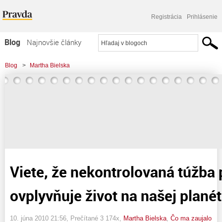
Registrácia
Prihlásenie
Blog
Najnovšie články
Najčítanejšie články
Blog
>
Martha Bielska
Najkomentovanejšie články
>
Viete, že nekontrolovaná túžba po spotrebe ovplyvňuje život na našej
Zoznam blogov
planéte?
Komerčné blogy
Viete, že nekontrolovaná túžba
ovplyvňuje život na našej plané
10. júna 2010 21:56
, Prečítané 3 174x,
Martha Bielska
,
Čo ma zaujalo