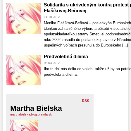
Solidarita s ukrivdeným kontra protes
Flašíkovej-Beňovej
14.10.2012
Monika Flašíková-Beňová – poslankyňa Európskeho
členkou zahraničného výboru a pôsobí v socialistick
spoluzakladateľkou strany Smer, jej podpredsedníč
roku 2002 zasadla do poslaneckej lavice v Národne
úspešných voľbách presunula do Európskeho [...]
Predvolebná dilema
06.03.2012
Iba tri dni nás delia od volieb, takže už by sa patr
predvolebná dilema.
RSS
Martha Bielska
marthabielska.blog.pravda.sk